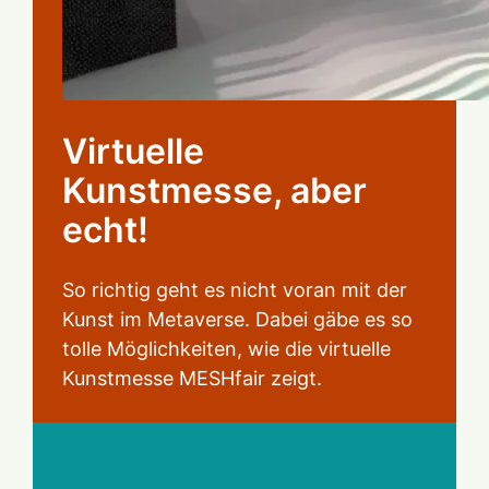
Virtuelle
Kunstmesse, aber
echt!
So richtig geht es nicht voran mit der
Kunst im Metaverse. Dabei gäbe es so
tolle Möglichkeiten, wie die virtuelle
Kunstmesse MESHfair zeigt.