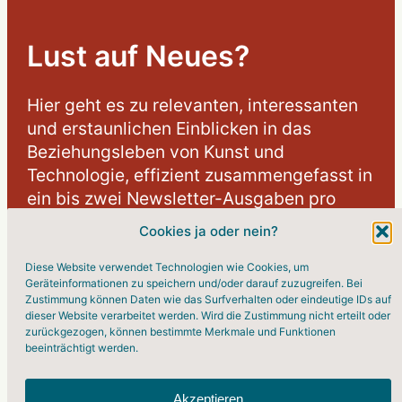
Lust auf Neues?
Hier geht es zu relevanten, interessanten
und erstaunlichen Einblicken in das
Beziehungsleben von Kunst und
Technologie, effizient zusammengefasst in
ein bis zwei Newsletter-Ausgaben pro
Monat.
Cookies ja oder nein?
[sibwp_form id=1]
Diese Website verwendet Technologien wie Cookies, um
Geräteinformationen zu speichern und/oder darauf zuzugreifen. Bei
Zustimmung können Daten wie das Surfverhalten oder eindeutige IDs auf
dieser Website verarbeitet werden. Wird die Zustimmung nicht erteilt oder
zurückgezogen, können bestimmte Merkmale und Funktionen
beeinträchtigt werden.
Akzeptieren