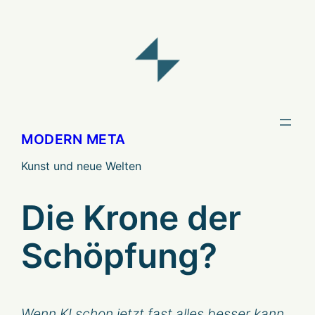
Zum
Inhalt
springen
MODERN META
Kunst und neue Welten
Die Krone der
Schöpfung?
Wenn KI schon jetzt fast alles besser kann