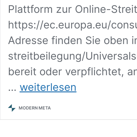
Plattform zur Online-Strei
https://ec.europa.eu/cons
Adresse finden Sie oben 
streit­beilegung/Universal­
bereit oder verpflichtet, 
Impressum
…
weiterlesen
MODERN META